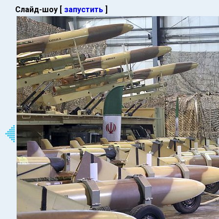
Слайд-шоу [
запустить
]