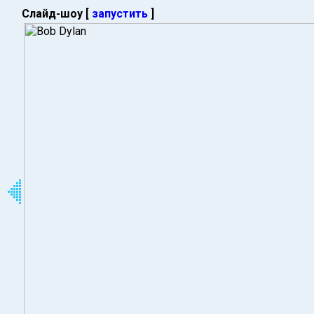
Слайд-шоу [
запустить
]