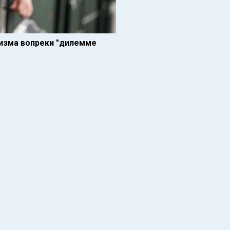
изма вопреки "дилемме