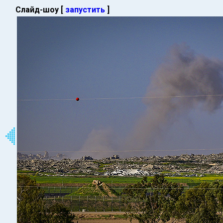
Слайд-шоу [
запустить
]