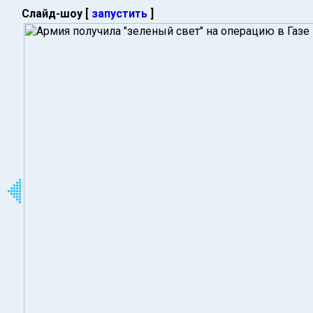
Слайд-шоу [
запустить
]