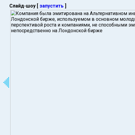
Слайд-шоу [
запустить
]