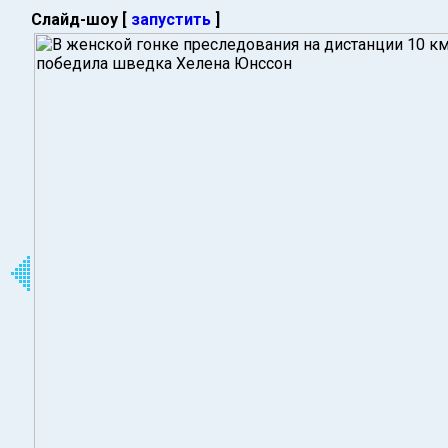
Слайд-шоу [
запустить
]