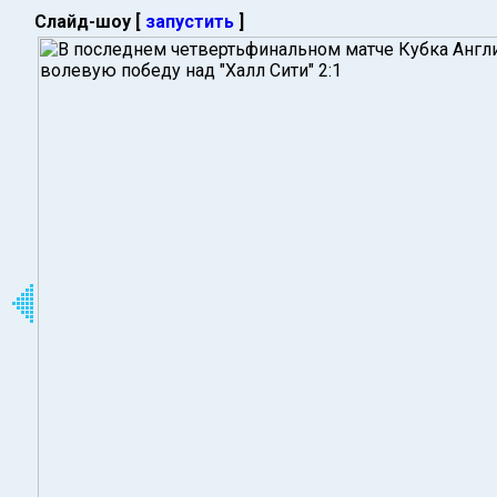
Слайд-шоу [
запустить
]