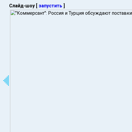
Слайд-шоу [
запустить
]