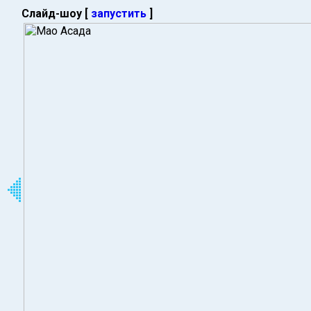
Слайд-шоу [
запустить
]