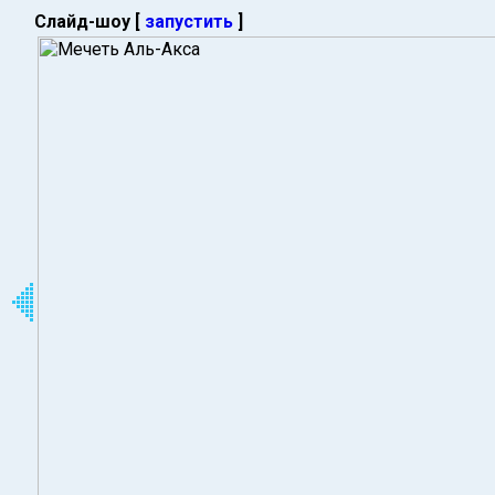
Слайд-шоу [
запустить
]