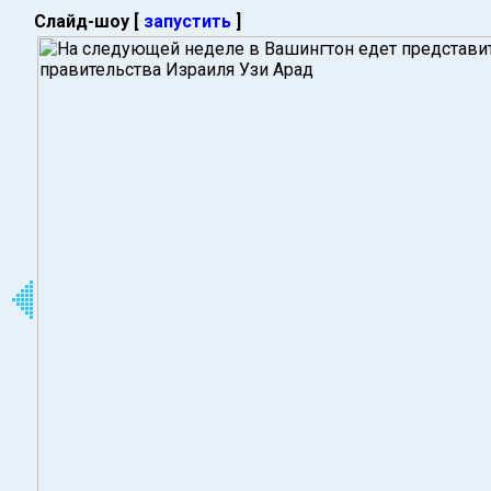
Слайд-шоу [
запустить
]