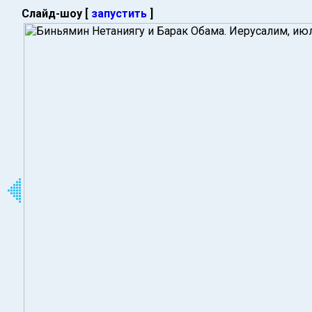
Слайд-шоу [
запустить
]