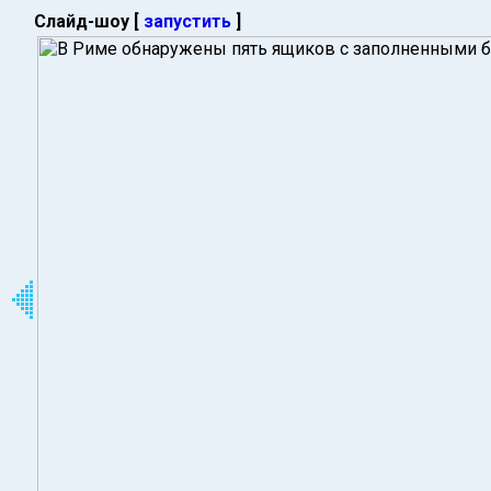
Слайд-шоу [
запустить
]