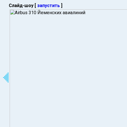
Слайд-шоу [
запустить
]