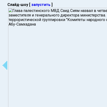
Слайд-шоу [
запустить
]