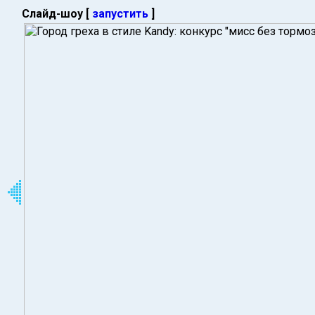
Слайд-шоу [
запустить
]