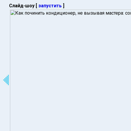
Слайд-шоу [
запустить
]