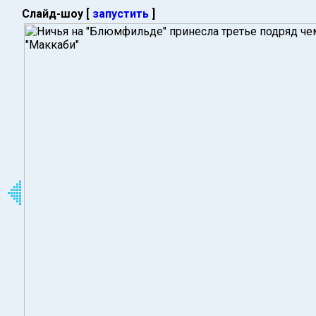
Слайд-шоу [
запустить
]