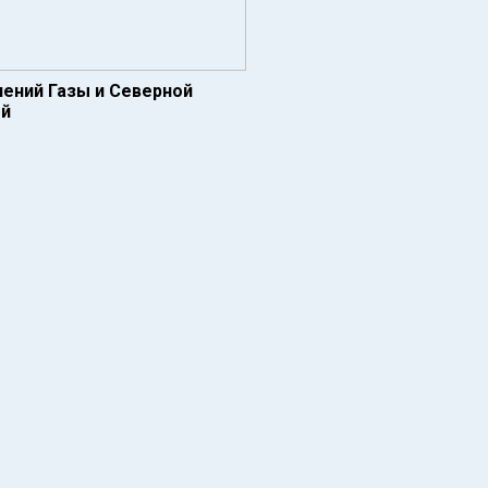
лений Газы и Северной
ей