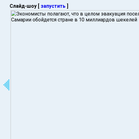
Слайд-шоу [
запустить
]