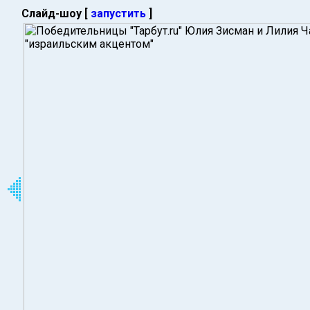
Слайд-шоу [
запустить
]