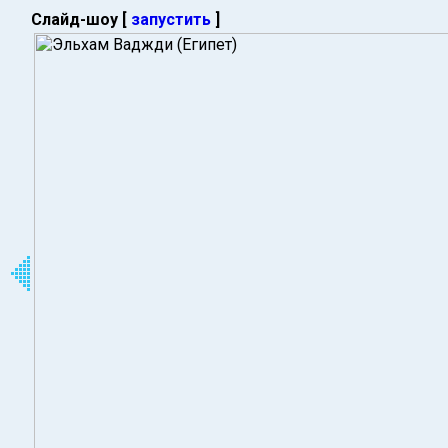
Слайд-шоу [
запустить
]