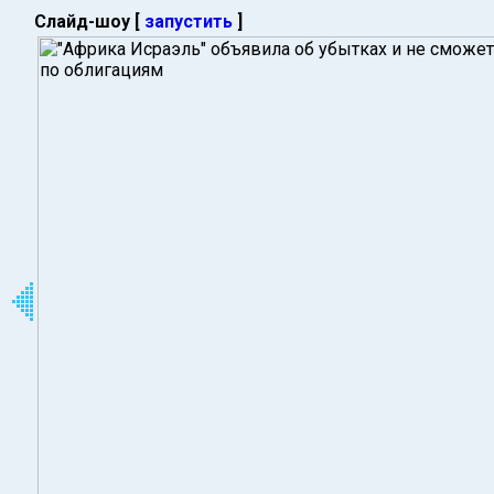
Слайд-шоу [
запустить
]