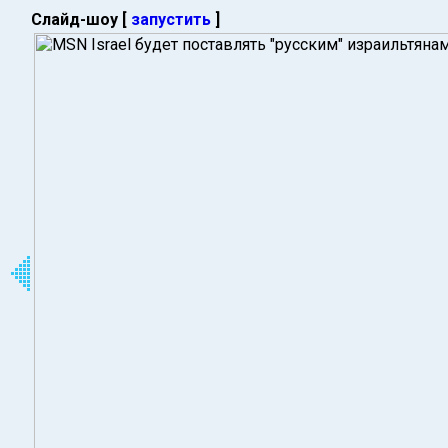
Слайд-шоу [
запустить
]