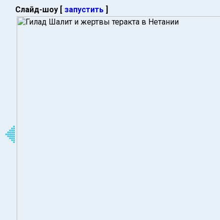
Слайд-шоу [
запустить
]