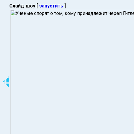
Слайд-шоу [
запустить
]