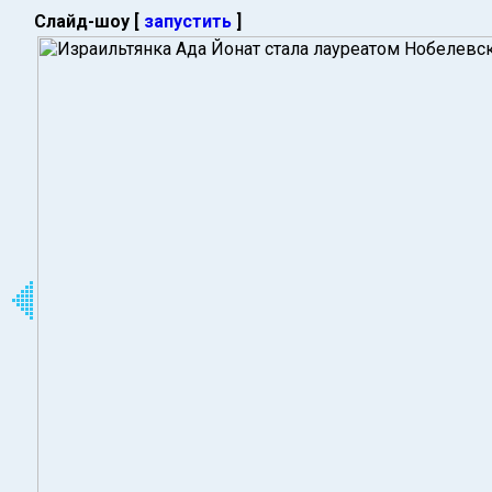
Слайд-шоу [
запустить
]