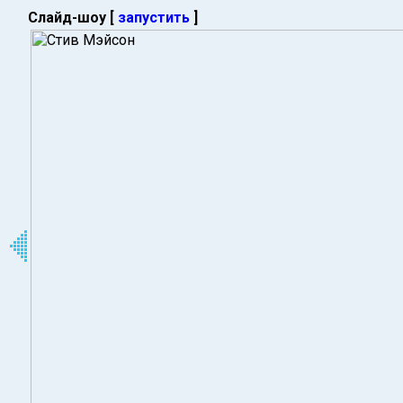
Слайд-шоу [
запустить
]