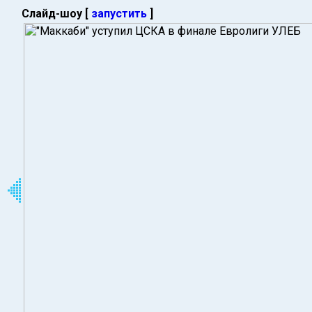
Слайд-шоу [
запустить
]