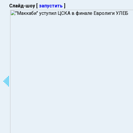
Слайд-шоу [
запустить
]