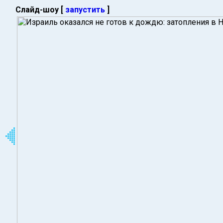
Слайд-шоу [
запустить
]