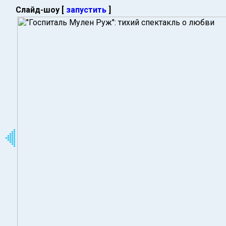
Слайд-шоу [
запустить
]