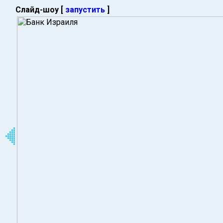
Слайд-шоу [
запустить
]