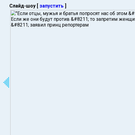
Слайд-шоу [
запустить
]