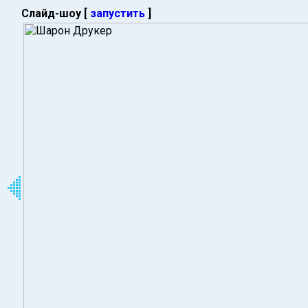
Слайд-шоу [
запустить
]