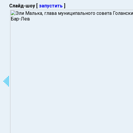
Слайд-шоу [
запустить
]