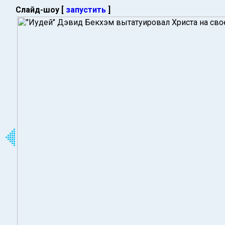
Слайд-шоу [
запустить
]