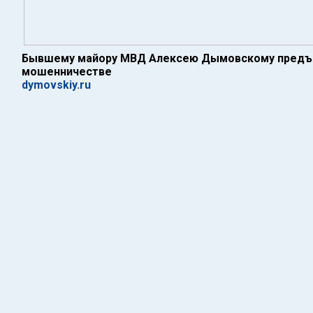
Бывшему майору МВД Алексею Дымовскому предъя
мошенничестве
dymovskiy.ru