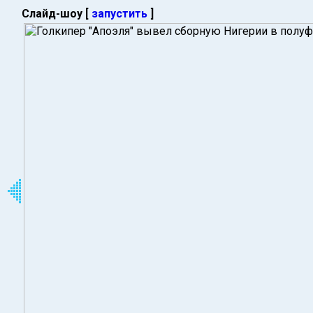
Слайд-шоу [
запустить
]