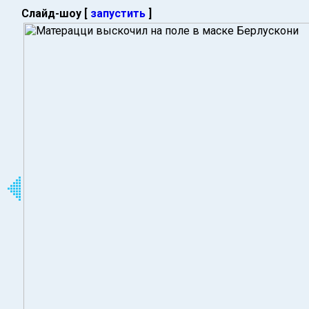
Слайд-шоу [
запустить
]