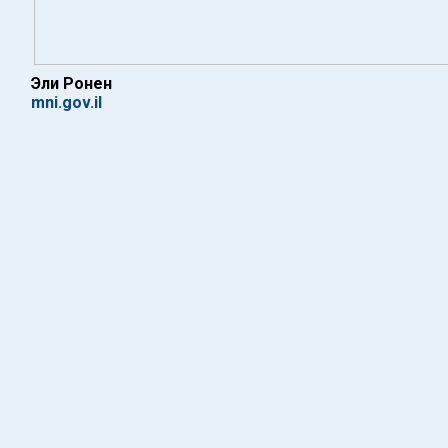
Эли Ронен
mni.gov.il