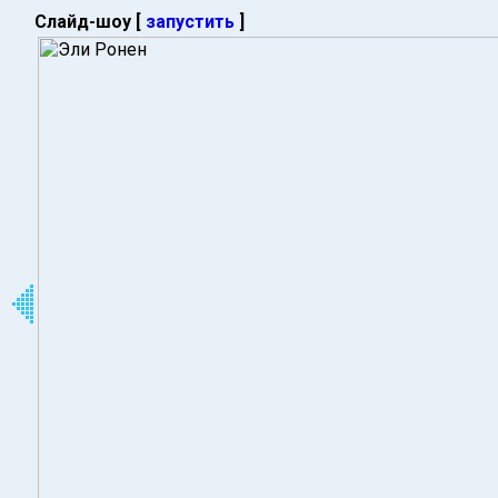
Слайд-шоу [
запустить
]