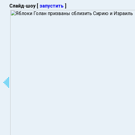
Слайд-шоу [
запустить
]