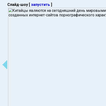
Слайд-шоу [
запустить
]