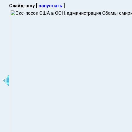
Слайд-шоу [
запустить
]