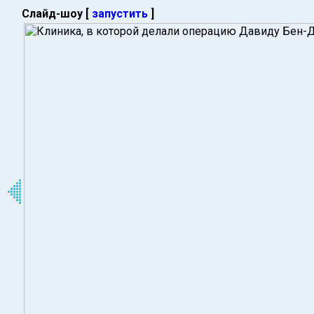
Слайд-шоу [
запустить
]