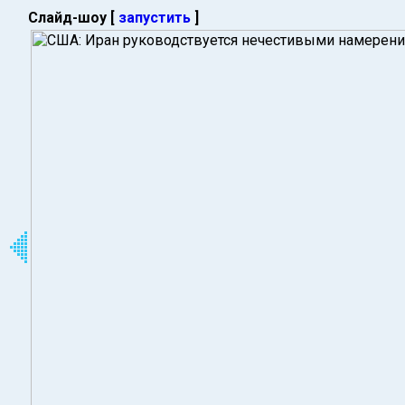
Слайд-шоу [
запустить
]