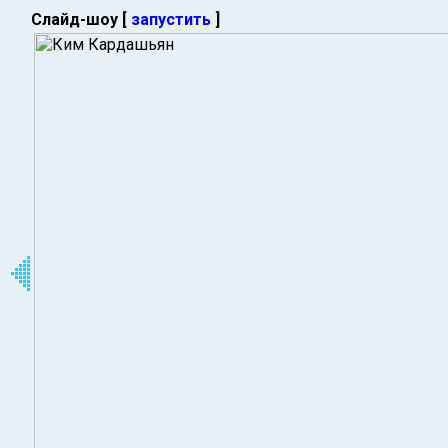
Слайд-шоу [
запустить
]