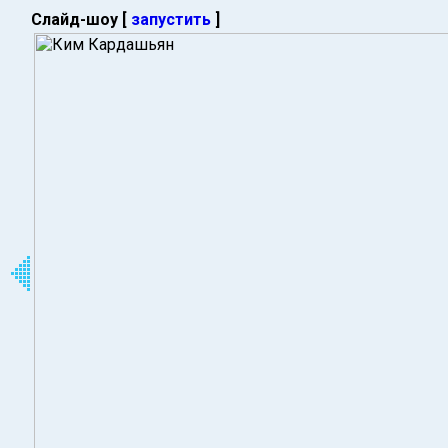
Слайд-шоу [
запустить
]