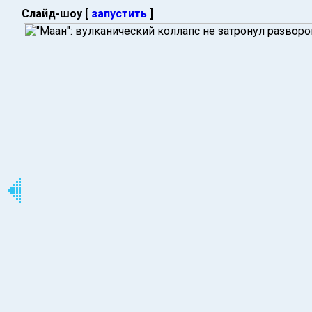
Слайд-шоу [
запустить
]