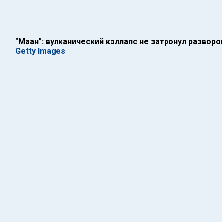
"Маан": вулканический коллапс не затронул разво
Getty Images