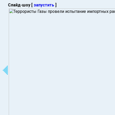
Слайд-шоу [
запустить
]